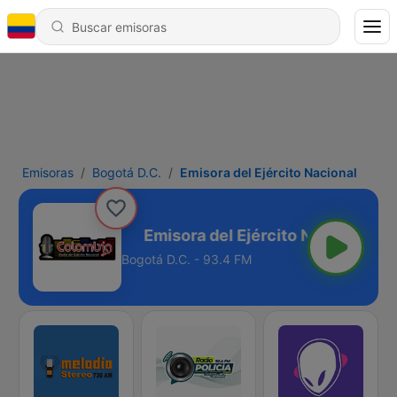
Emisoras
Bogotá D.C.
Emisora del Ejército Nacional
ito Nacional
Bogotá D.C. - 93.4 FM