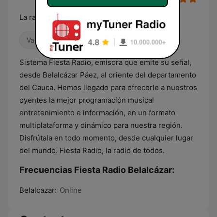
La radio de todos
Variado
Sistema Fiesta Radio, emisora que emite su señal,
desde Belalcázar Páez, al oriente del departamento
del Cauca. Hemos llegado para ofrecerle a nuestros
oyentes la mejor programación musical
entretenimiento e información, en un formato
multiplataforma y dinámico para nuestra región.
Disfrútala en todo momento, desde cualquier lugar
del mundo. Fiesta Radio, la radio de todos.
Frecuencias Fiesta Radio Belalcázar:
Belalcazar:
Online