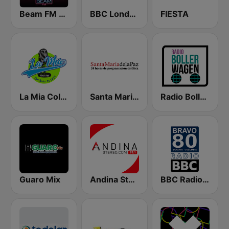
Beam FM - Adult Hits
BBC London
FIESTA
La Mia Colombia
Santa Maria de la Paz 1560 AM
Radio Bollerwagen
Guaro Mix
Andina Stereo 95.1 FM
BBC Radio 80s - Bravo Bogotá Colombia