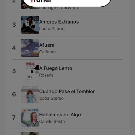
2
Rubio)
Los Tigres del Norte
Amores Extranos
3
Laura Pausini
Afuera
4
Caifanes
A Fuego Lento
5
Rosana
Cuando Pase el Temblor
6
Soda Stereo
Hablemos de Algo
7
Camilo Sesto