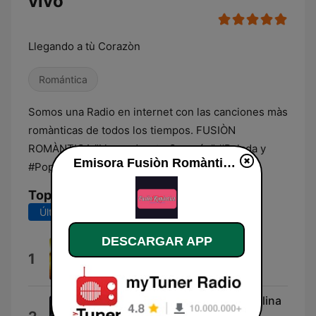
vivo
Llegando a tù Corazòn
Romántica
Somos una Radio en internet con las canciones màs
romànticas de todos los tiempos. FUSIÒN
ROMÀNTICA "Llegando a tu Corazón" #Balada y
Emisora Fusiòn Romàntica en vivo
#Pop 24 / 7
Top Canciones
Últimos 7 días
Últimos 30 días
DESCARGAR APP
Como Sufro
1
Los Babys
Golpes en el Corazón (feat. Paulina