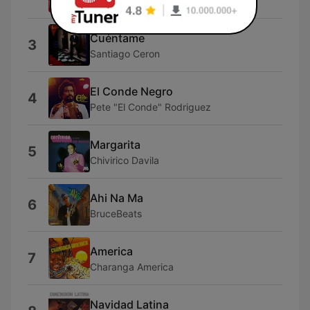
La Sonora Poncena
Cuéntame
3
Santiago Ceron
El Conde Negro
4
Pete "El Conde" Rodriguez
Margarita
5
Chivirico Davila
Ahi Na Ma
6
BruceBeats
America
7
Charanga America
Navidad Latina