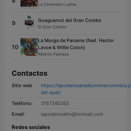
8
La Dimension Latina
Guaguancó del Gran Combo
9
El Gran Combo
La Murga de Panama (feat. Hector
10
Lavoe & Willie Colon)
Alberto Pedraza
Contactos
Sitio web
https://lapoderosaradioonlinecolombia.j
del-ayer/
Teléfono:
3157340263
Email:
lapoderosafm@hotmail.com
Redes sociales