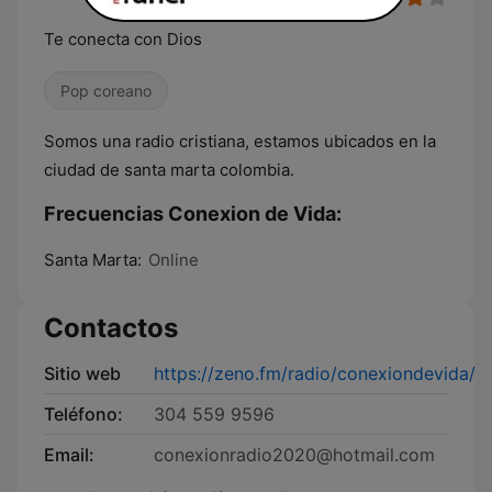
Te conecta con Dios
Pop coreano
Somos una radio cristiana, estamos ubicados en la
ciudad de santa marta colombia.
Frecuencias Conexion de Vida:
Santa Marta:
Online
Contactos
Sitio web
https://zeno.fm/radio/conexiondevida/
Teléfono:
304 559 9596
Email:
conexionradio2020@hotmail.com