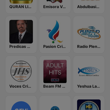
QURAN LIVE RADIO
Emisora Vallenata Cristiana
Abdulbasit Abdulsamad WARSH Radio
Predicas Armando Alducin
Pasion Cristiana
Radio Plenitud Stereo
Voces Cristianas
Beam FM - Adult Hits
Yeshua La Voz de Jesucristo 1530 AM