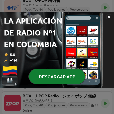
BOX : K-POP 케이팝
우리는 한국 팝 음악입니다!
Pop / Top 40
Pop japonés
Pop coreano
605
Online
Transamérica Balneário Camboriú 99.7 FM
Música de qualidade, informação e diversão
Pop / Top 40
Pop japonés
Pop coreano
13
99.7 FM
Radio Music Indonesia
POP Indonesia yang pernah Hits
Pop / Top 40
Pop japonés
Pop coreano
1.8K
Indonesia
BOX : Anime Radio -アニメラジオ
私たちはアニメ音楽が大好きです！
DESCARGAR APP
Pop japonés
Pop coreano
Bandas sonoras
251
Online
BOX : J-POP Radio - ジェイポップ 無線
日本の音楽が大好き！
Pop / Top 40
Pop japonés
Pop coreano
88
Online