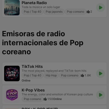
Planeta Radio
Toda la música un solo lugar
Pop / Top 40
Pop japonés
Pop coreano
2
Emisoras de radio
internacionales de Pop
coreano
TikTok Hits
The most played, replayed and TikTok-born hits
Pop / Top 40
Hip Hop
Pop coreano
1.8K
Online
K-Pop Vibes
The energy, color and emotion of Korean pop culture
Pop coreano
150
Online