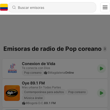
Emisoras de radio de Pop coreano
3
Conexion de Vida
Te conecta con Dios
Pop coreano
5
Magdalena
Online
Oye 89.1 FM
Mas urbana En Todas Partes
Contemporánea para adultos
Pop coreano
Música árabe
9
Bogotá D.C.
89.1 FM