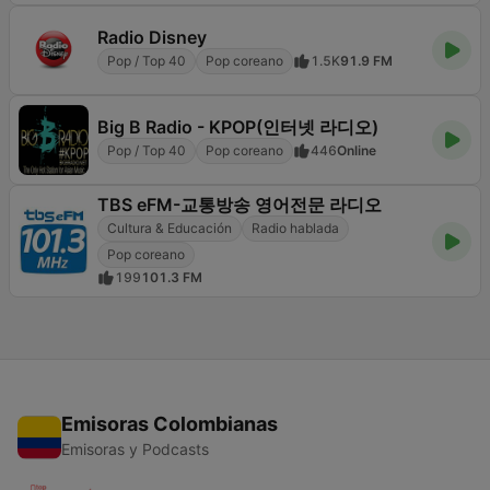
Radio Disney
Pop / Top 40
Pop coreano
1.5K
91.9 FM
Big B Radio - KPOP(인터넷 라디오)
Pop / Top 40
Pop coreano
446
Online
TBS eFM-교통방송 영어전문 라디오
Cultura & Educación
Radio hablada
Pop coreano
199
101.3 FM
Emisoras Colombianas
Emisoras y Podcasts