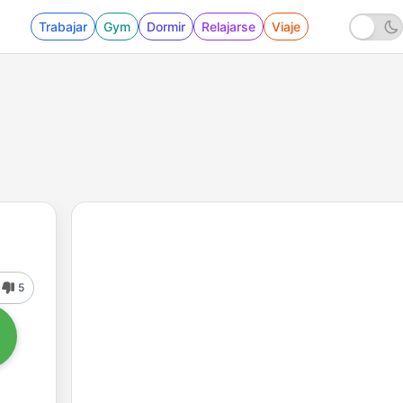
Trabajar
Gym
Dormir
Relajarse
Viaje
5