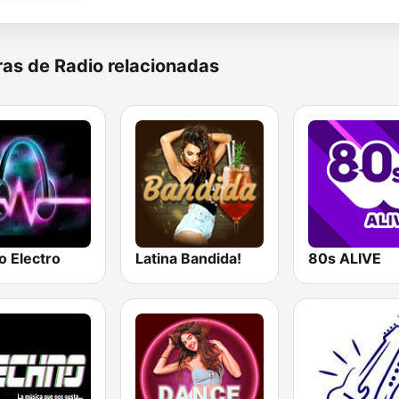
as de Radio relacionadas
o Electro
Latina Bandida!
80s ALIVE