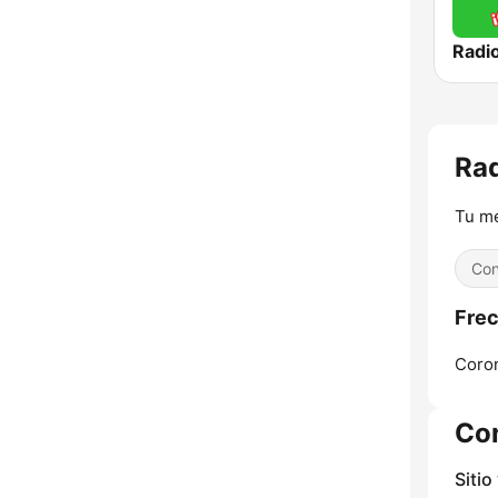
Radi
Ra
Tu m
Con
Frec
Coron
Co
Sitio