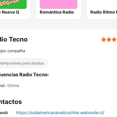
o Nueva Q
Romántica Radio
dio Tecno
ejor compañia
temporánea para adultos
uencias Radio Tecno:
el:
Online
ntactos
 web
https://sudamericanaradioschile.webnode.cl/