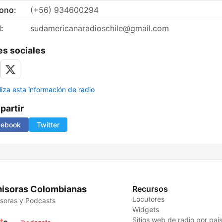
fono:
(+56) 934600294
:
sudamericanaradioschile@gmail.com
s sociales
liza esta información de radio
artir
cebook
Twitter
isoras Colombianas
Recursos
Locutores
soras y Podcasts
Widgets
Sitios web de radio por paí