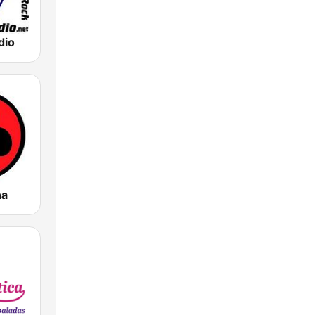
dio
na