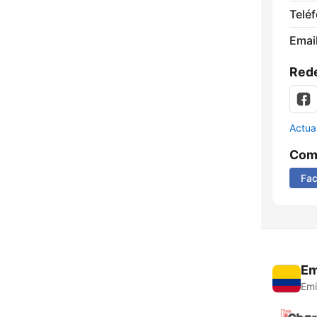
Telé
Email
Rede
Actua
Comp
Fa
Em
Emi