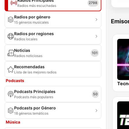
Radios Principales
2798
Radios más escuchadas
Radios por género
Emisor
15 géneros musicales
Radios por regiones
Radios locales
Noticias
101
Radios noticiosas
Recomendadas
Lista de las mejores radios
Podcasts
Tecn
Podcasts Principales
50
Podcasts más populares
Podcasts por Género
18 géneros temáticos
Música