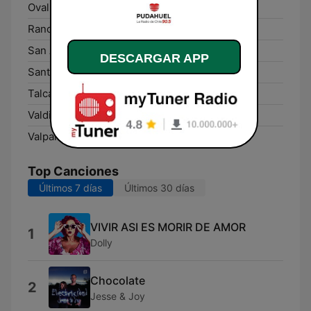
Ovalle:
92.7 FM
Rancagua:
91.7 FM
San Antonio:
94.7 FM
DESCARGAR APP
Santiago:
90.5 FM
Talca:
90.3 FM
Valdivia:
92.5 FM
Valparaíso:
105.7 FM
Top Canciones
Últimos 7 días
Últimos 30 días
VIVIR ASI ES MORIR DE AMOR
1
Dolly
Chocolate
2
Jesse & Joy