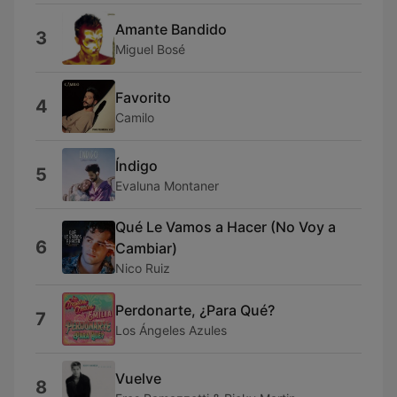
Amante Bandido
3
Miguel Bosé
Favorito
4
Camilo
Índigo
5
Evaluna Montaner
Qué Le Vamos a Hacer (No Voy a
6
Cambiar)
Nico Ruiz
Perdonarte, ¿Para Qué?
7
Los Ángeles Azules
Vuelve
8