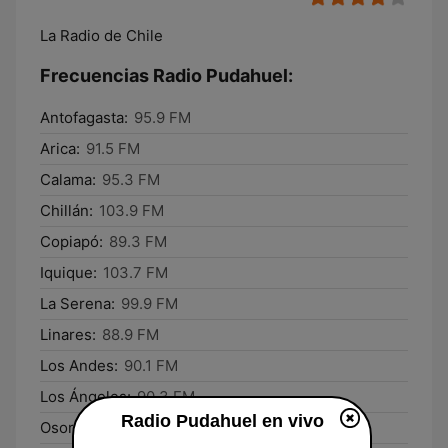
La Radio de Chile
Frecuencias Radio Pudahuel:
Antofagasta:
95.9 FM
Arica:
91.5 FM
Calama:
95.3 FM
Chillán:
103.9 FM
Copiapó:
89.3 FM
Iquique:
103.7 FM
La Serena:
99.9 FM
Linares:
88.9 FM
Los Andes:
90.1 FM
Los Ángeles:
90.3 FM
Radio Pudahuel en vivo
Osorno:
91.9 FM