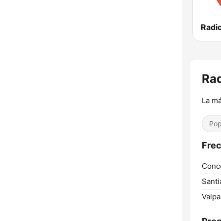
Radi
Rad
La má
Pop
Frec
Conc
Santi
Valpa