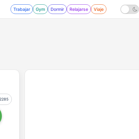
Trabajar
Gym
Dormir
Relajarse
Viaje
2285