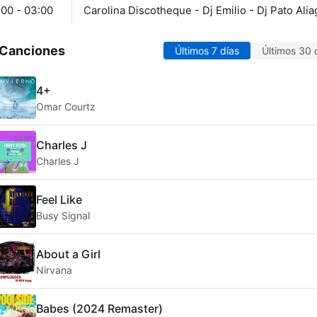
:00 - 03:00
Carolina Discotheque - Dj Emilio - Dj Pato Alia
 Canciones
Últimos 7 días
Últimos 30 
4+
Omar Courtz
Charles J
Charles J
Feel Like
Busy Signal
About a Girl
Nirvana
Babes (2024 Remaster)