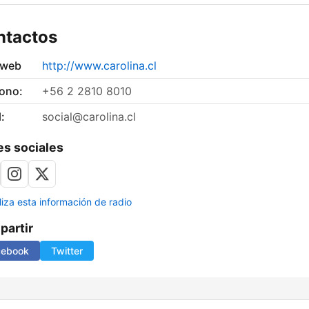
ntactos
 web
http://www.carolina.cl
fono:
+56 2 2810 8010
:
social@carolina.cl
s sociales
liza esta información de radio
artir
cebook
Twitter