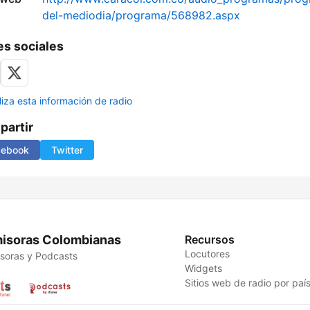
del-mediodia/programa/568982.aspx
s sociales
liza esta información de radio
artir
cebook
Twitter
isoras Colombianas
Recursos
Locutores
soras y Podcasts
Widgets
Sitios web de radio por paí