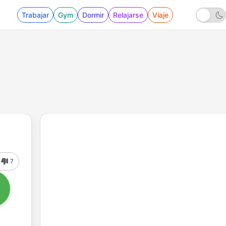
Trabajar
Gym
Dormir
Relajarse
Viaje
7