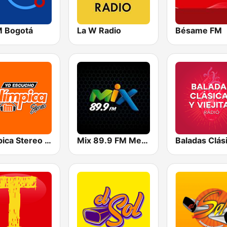
M Bogotá
La W Radio
Bésame FM
Olímpica Stereo Cali 104.5 FM
Mix 89.9 FM Medellin