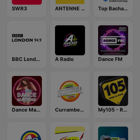
SWR3
ANTENNE BAYERN
Top Bachata Radio
BBC London
A Radio
Dance FM
Dance Machine
Currambera Stereo
My105 - Ritmo Latino