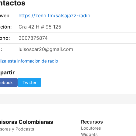
ntactos
 web
https://zeno.fm/salsajazz-radio
ción:
Cra 42 H # 95 125
fono:
3007875874
:
luisoscar20@gmail.com
liza esta información de radio
artir
cebook
Twitter
isoras Colombianas
Recursos
Locutores
soras y Podcasts
Widgets