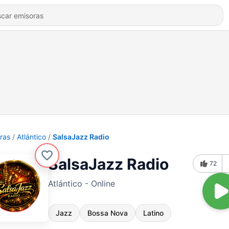
ras
Atlántico
SalsaJazz Radio
SalsaJazz Radio
72
Atlántico - Online
Jazz
Bossa Nova
Latino