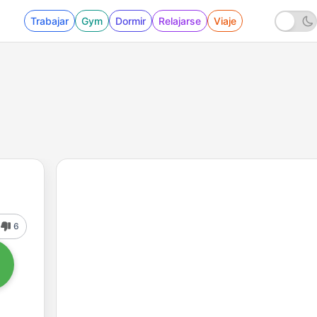
Trabajar
Gym
Dormir
Relajarse
Viaje
6