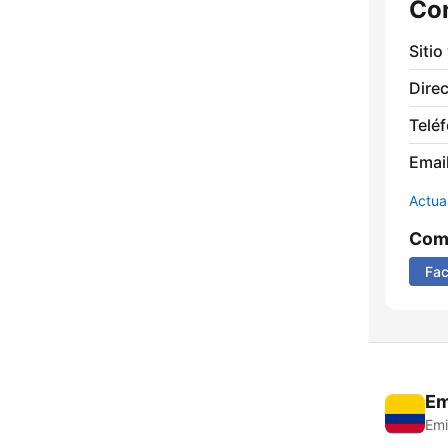
Co
Sitio
Direc
Telé
Email
Actua
Comp
Fa
Em
Emi