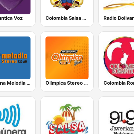
ntica Voz
Colombia Salsa Dura
Radio Boliva
Cadena Melodia 730 AM
Olímpica Stereo - Medellín 104.9 FM