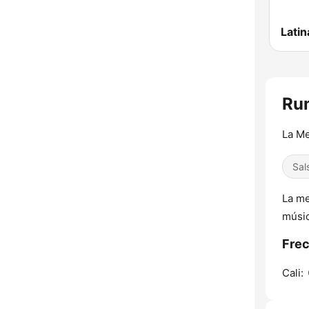
Latin
Rum
La Me
Sal
La me
músic
Frec
Cali: