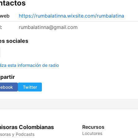
ntactos
 web
https://rumbalatinna.wixsite.com/rumbalatina
:
rumbalatinna@gmail.com
s sociales
liza esta información de radio
artir
cebook
Twitter
isoras Colombianas
Recursos
Locutores
soras y Podcasts