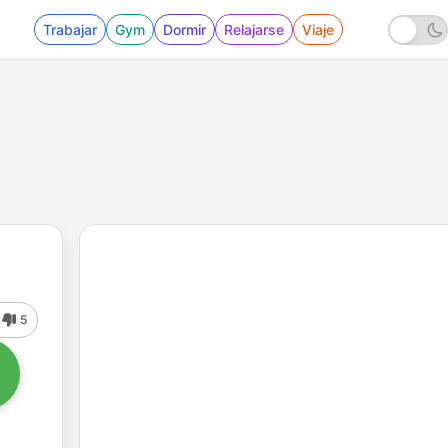
Trabajar
Gym
Dormir
Relajarse
Viaje
5