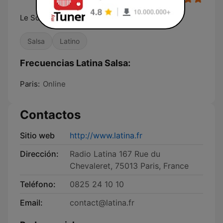
Le Son Latino
Salsa
Latino
Frecuencias Latina Salsa:
Paris:
Online
Contactos
Sitio web
http://www.latina.fr
Dirección:
Radio Latina 167 Rue du
Chevaleret, 75013 Paris, France
Teléfono:
0825 24 10 10
Email:
contact@latina.fr