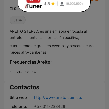
El Sonido del Atrato para el Mundo
Salsa
AREITO STEREO, es una emisora enfocada al
entretenimiento, la información positiva,
cubrimiento de grandes eventos y rescate de las
raíces afro-caribeñas.
Frecuencias Areito:
Quibdó:
Online
Contactos
Sitio web
http://www.areito.com.co/
Teléfono:
+57 3117288426