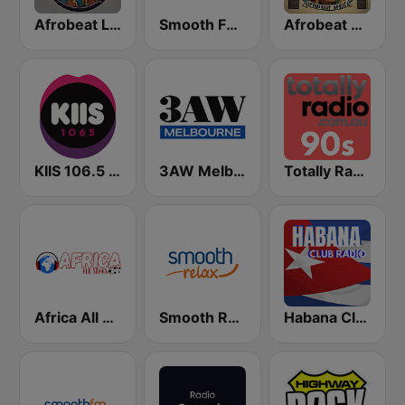
Afrobeat Live
Smooth FM 95.3 Sydney
Afrobeat Africa
KIIS 106.5 FM
3AW Melbourne
Totally Radio 90s
Africa All Stars
Smooth Relax
Habana Club Radio