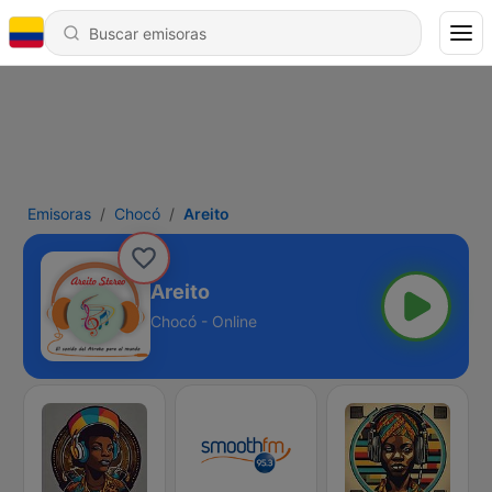
Emisoras
Chocó
Areito
Areito
Chocó - Online