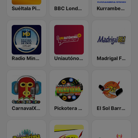
Suéltala Picotero
BBC London
Kurrambera Stereo
Radio Minuto de Dios Barranquilla
Uniautónoma FM
Madrigal FM 88.1
CarnavalXSiempre
Pickotera Radio
El Sol Barranquilla