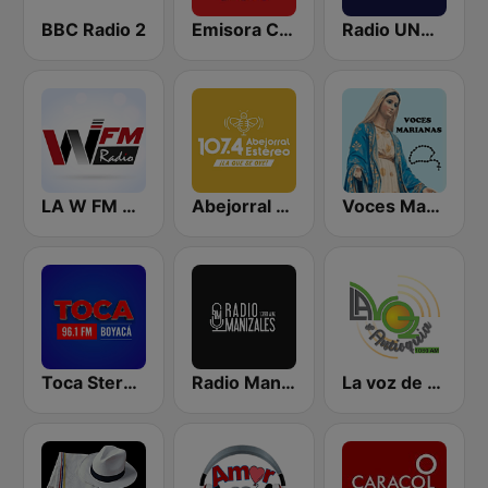
BBC Radio 2
Emisora Cultural RAC
Radio UNAL Medellín
LA W FM RADIO
Abejorral Estéreo
Voces Marianas
Toca Stereo 96.1 FM
Radio Manizales
La voz de Antioquia