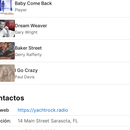
Baby Come Back
Player
Dream Weaver
Gary Wright
Baker Street
Gerry Rafferty
I Go Crazy
Paul Davis
ntactos
 web
https://yachtrock.radio
ción:
14 Main Street Sarasota, FL