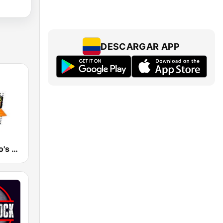
DESCARGAR APP
San Francisco's 70s HITS!