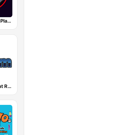
Classic Rock Planet
181.fm - Yacht Rock