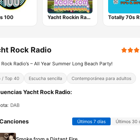
es 100
Yacht Rockin Radio
ht Rock Radio
 Rock Radio’s – All Year Summer Long Beach Party!
 / Top 40
Escucha sencilla
Contemporánea para adultos
uencias Yacht Rock Radio:
ota:
DAB
 Canciones
Últimos 7 días
Últimos 30 
Smoke from a Distant Fire