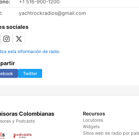
fono:
+1 516-900-1200
:
yachtrockradios@gmail.com
s sociales
liza esta información de radio
artir
cebook
Twitter
isoras Colombianas
Recursos
Locutores
soras y Podcasts
Widgets
Sitios web de radio por paí