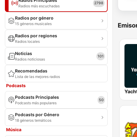
Radios Principales
2798
Radios más escuchadas
Radios por género
15 géneros musicales
Emisor
Radios por regiones
Radios locales
Noticias
101
Radios noticiosas
Recomendadas
Lista de las mejores radios
Podcasts
Yach
Podcasts Principales
50
Podcasts más populares
Podcasts por Género
18 géneros temáticos
Música