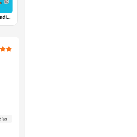
Totally 70s Radio Network
días