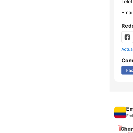
Telé
Email
Rede
Actua
Comp
Fa
Em
Emi