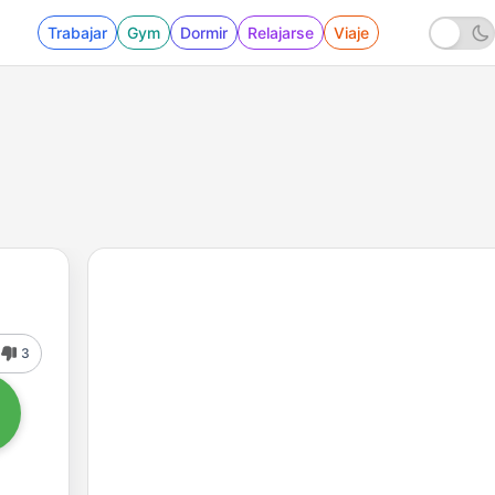
Trabajar
Gym
Dormir
Relajarse
Viaje
3