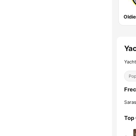
Oldi
Yac
Yacht
Pop
Frec
Saras
Top