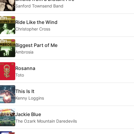
Sanford Townsend Band
Ride Like the Wind
Christopher Cross
Biggest Part of Me
Ambrosia
Rosanna
Toto
This Is It
Kenny Loggins
Jackie Blue
The Ozark Mountain Daredevils