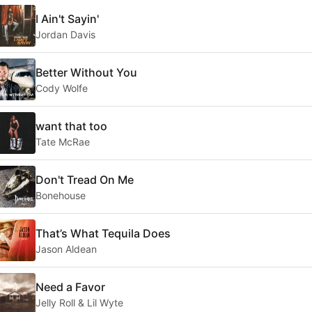
I Ain't Sayin'
Jordan Davis
Better Without You
Cody Wolfe
want that too
Tate McRae
Don't Tread On Me
Bonehouse
That’s What Tequila Does
Jason Aldean
Need a Favor
Jelly Roll & Lil Wyte