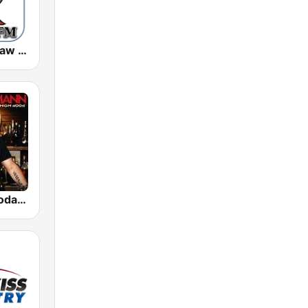
KIEV-LP Outlaw Country Radio
GotRadio - Today's Country