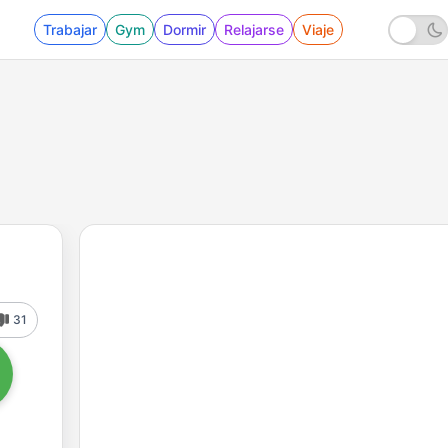
Trabajar
Gym
Dormir
Relajarse
Viaje
31