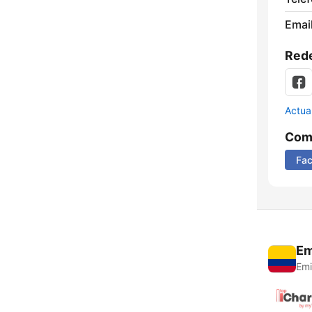
Email
Rede
Actua
Comp
Fa
Em
Emi