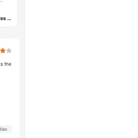
KSKS 93.7 Kiss Country FM
s the
días