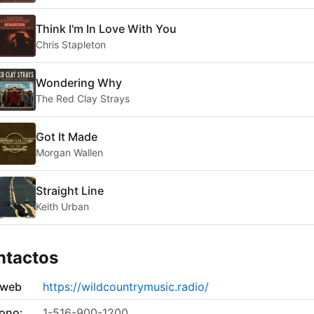
Think I'm In Love With You
Chris Stapleton
Wondering Why
The Red Clay Strays
Got It Made
Morgan Wallen
Straight Line
Keith Urban
ntactos
 web
https://wildcountrymusic.radio/
fono:
1-516-900-1200