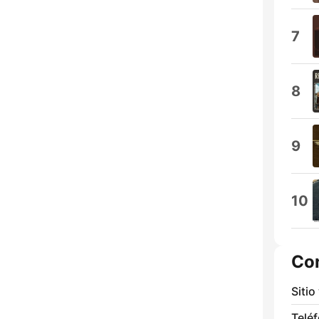
7
8
9
10
Co
Sitio
Telé