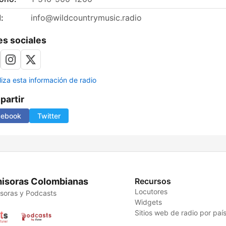
:
info@wildcountrymusic.radio
s sociales
liza esta información de radio
artir
cebook
Twitter
isoras Colombianas
Recursos
Locutores
soras y Podcasts
Widgets
Sitios web de radio por paí