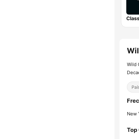
Wil
Wild 
Deca
Paí
Frec
New Y
Top