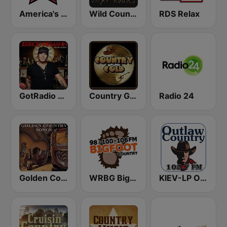
America's Country
Wild Country Music Radio
RDS Relax
GotRadio - Today's Country
Country Gold Radio
Radio 24
Golden Country Songs
WRBG Bigfoot Country FM
KIEV-LP Outlaw Country Radio