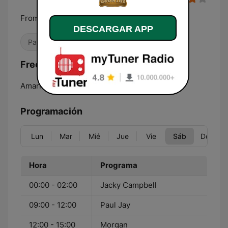
From Hank To Blake
DESCARGAR APP
País
Frecuencias Boss Country Radio:
Amarillo:
Online
Programación
Lun
Mar
Mié
Jue
Vie
Sáb
Dom
Hora
Programa
00:00 - 02:00
Jacky Campbell
09:00 - 12:00
Paul Jay
12:00 - 15:00
Morgan