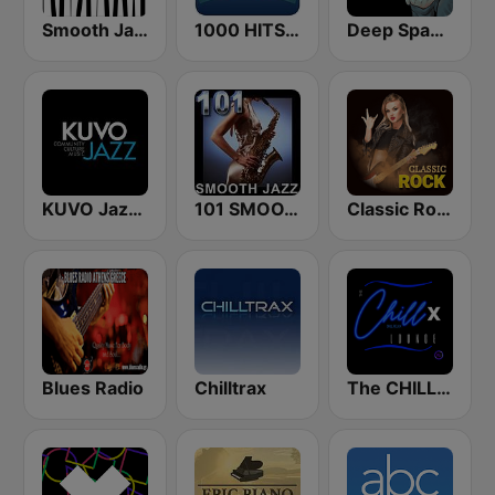
Smooth Jazz - Groov
1000 HITS Classical Music
Deep Space Chill
KUVO Jazz 89.3 FM
101 SMOOTH JAZZ
Classic Rock Station
Blues Radio
Chilltrax
The CHILLx Lounge