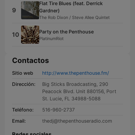
Flat Tire Blues (feat. Derrick
9
Gardner)
The Rob Dixon / Steve Allee Quintet
Party on the Penthouse
10
PlatinumRiot
Contactos
Sitio web
http://www.thepenthouse.fm/
Dirección:
Big Sticks Broadcasting, 290
Peacock Blvd. Unit 880156, Port
St. Lucie, FL 34988-5088
Teléfono:
516-960-2737
Email:
thedj@thepenthouseradio.com
Redes sociales