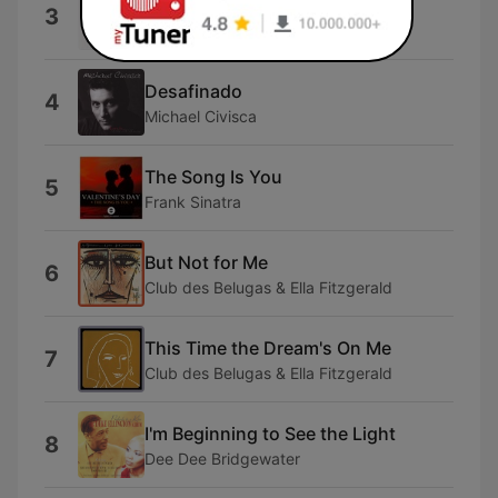
Superstition (Live)
3
George Shearing & Mel Tormé
Desafinado
4
Michael Civisca
The Song Is You
5
Frank Sinatra
But Not for Me
6
Club des Belugas & Ella Fitzgerald
This Time the Dream's On Me
7
Club des Belugas & Ella Fitzgerald
I'm Beginning to See the Light
8
Dee Dee Bridgewater