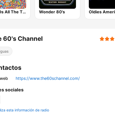
All 60s All The Time
Wonder 80's
Oldies Amer
 60's Channel
iguas
ntactos
 web
https://www.the60schannel.com/
s sociales
liza esta información de radio