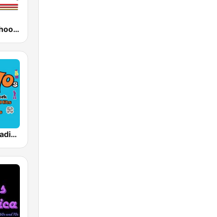
KCOP Old School 104.7 FM
Totally 70s Radio Network