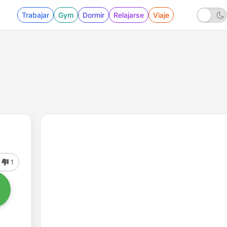
Trabajar
Gym
Dormir
Relajarse
Viaje
1