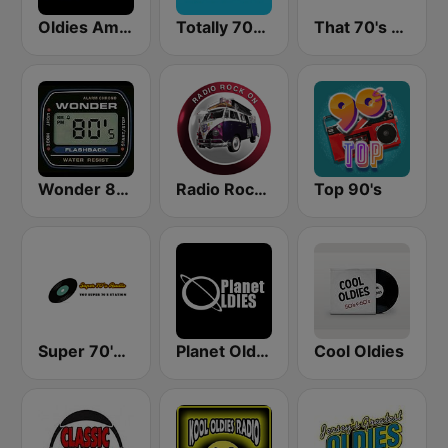
Oldies America
Totally 70s Radio Network
That 70's Channel
Wonder 80's
Radio Rock On
Top 90's
Super 70's Radio
Planet Oldies Radio
Cool Oldies