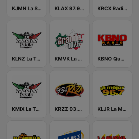
KJMN La Suavecita 92.1 FM
KLAX 97.9 La Raza FM
KRCX Radio La Tricolor 99.9 FM
KLNZ La Tricolor 103.5 FM
KMVK La Grande 107.5 FM
KBNO Qué Bueno 97.7 FM
KMIX La Tricolor 100.9 FM
KRZZ 93.3 La Raza FM
KLJR La Mejor 96.7 FM