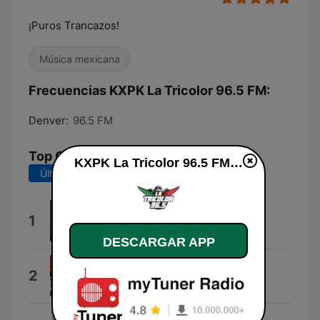
¡Puros Trancazos!
Música mexicana
Frecuencias KXPK La Tricolor 96.5 FM:
Denver:
96.5 FM
Top Canciones
KXPK La Tricolor 96.5 FM en vivo
Últimos 7 días
Últimos 30 días
Te Dije
1
Espinoza Paz
DESCARGAR APP
Apareciste Tu
2
Banda Perezosos