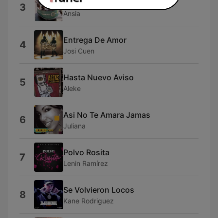
Si las Miradas Mataran
3
Ansia
Entrega De Amor
4
Josi Cuen
Hasta Nuevo Aviso
5
Aleke
Asi No Te Amara Jamas
6
Juliana
Polvo Rosita
7
Lenin Ramírez
Se Volvieron Locos
8
Kane Rodriguez