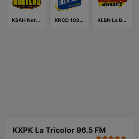
KSAH Norteño 720 y 104.1
KRCD 103.9 - 98.3 Recuerdo (US Only)
KLBN La Buena 101.9 FM
KXPK La Tricolor 96.5 FM