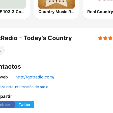
WKDF 103.3 Country
Country Music Radio - Country Mix
Real Countr
Radio - Today's Country
s
ntactos
 web
http://gotradio.com/
liza esta información de radio
artir
cebook
Twitter