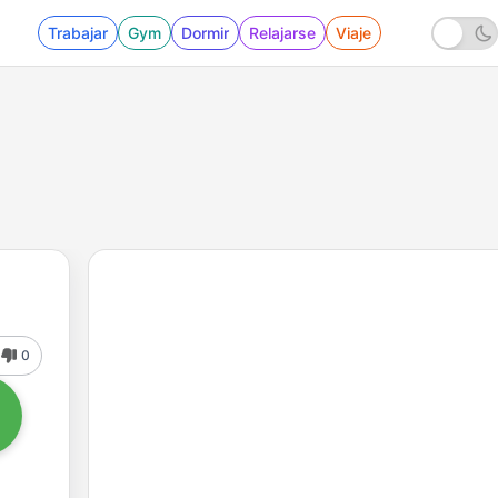
Trabajar
Gym
Dormir
Relajarse
Viaje
0