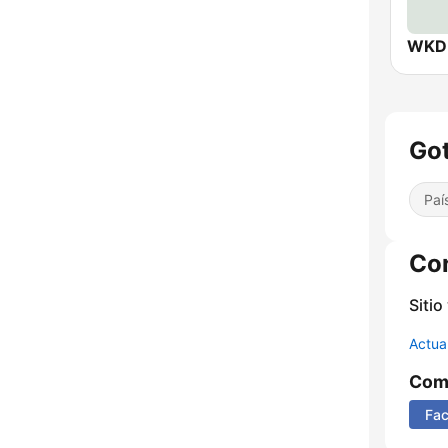
Got
Paí
Co
Sitio
Actua
Comp
Fa