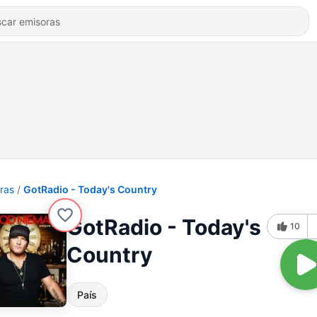
ras
GotRadio - Today's Country
GotRadio - Today's
10
Country
País