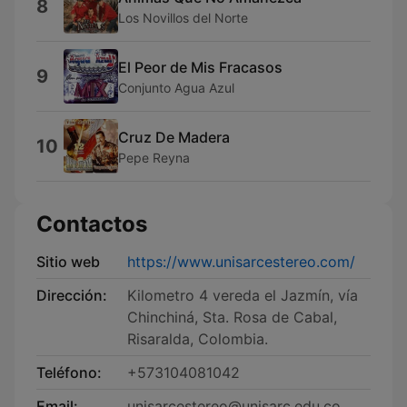
8
Los Novillos del Norte
El Peor de Mis Fracasos
9
Conjunto Agua Azul
Cruz De Madera
10
Pepe Reyna
Contactos
Sitio web
https://www.unisarcestereo.com/
Dirección:
Kilometro 4 vereda el Jazmín, vía
Chinchiná, Sta. Rosa de Cabal,
Risaralda, Colombia.
Teléfono:
+573104081042
Email:
unisarcestereo@unisarc.edu.co