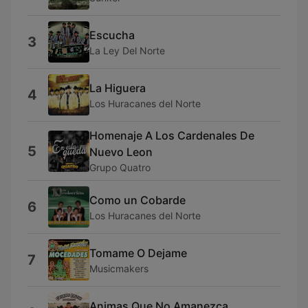
Escucha
3
La Ley Del Norte
La Higuera
4
Los Huracanes del Norte
Homenaje A Los Cardenales De
5
Nuevo Leon
Grupo Quatro
Como un Cobarde
6
Los Huracanes del Norte
Tomame O Dejame
7
Musicmakers
Animas Que No Amanezca