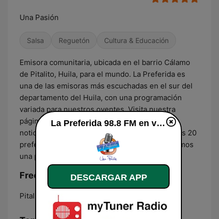
Una Pasión
Salsa
Reguetón
Cultura & Educación
Emisora comunitaria, ubicada en el barrio Cálamo
de Pitalito, Huila, para el mundo. La Preferida es
una de las emisoras más escuchadas en el sur del
departamento del Huila, con una programación
variada para nuestros oyentes. Visita nuestra
página www.lapreferidafm.com.co y mira las
La Preferida 98.8 FM en vivo
noticias de nuestros artistas. Visita y conoce las 20
preferidas de la semana... Porque nosotros somos
una pasión.
Frecuencias La Preferida 98.8 FM:
DESCARGAR APP
Pitalito:
98.8 FM