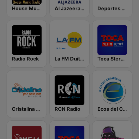
House Music Radio
Al Jazeera Arabic (قناة الجزيرة)
Deportes RCN
Radio Rock
La FM Duitama
Toca Stereo 96.1 FM
Cristalina Neiva
RCN Radio
Ecos del Combeima 790 AM