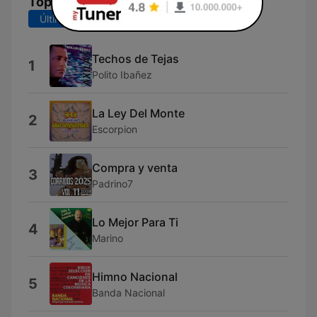
Top Canciones
Últimos 7 días
Últimos 30 días
Techos de Tejas
1
Polito Ibañez
La Ley Del Monte
2
Escorpion
Compra y venta
3
Padrino7
Lo Mejor Para Ti
4
Marino
Himno Nacional
5
Banda Nacional