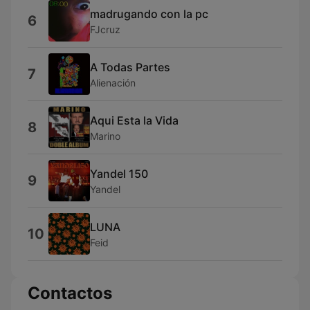
madrugando con la pc
6
FJcruz
A Todas Partes
7
Alienación
Aqui Esta la Vida
8
Marino
Yandel 150
9
Yandel
LUNA
10
Feid
Contactos