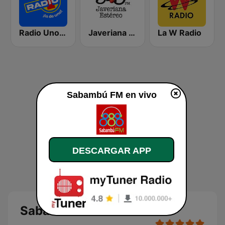
Radio Uno Bogotá
Javeriana Estéreo 91.9 FM
La W Radio
Sabambú FM en vivo
DESCARGAR APP
Sabambú FM en vivo