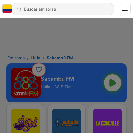
Emisoras
Huila
Sabambú FM
Sabambú FM
Huila - 88.8 FM