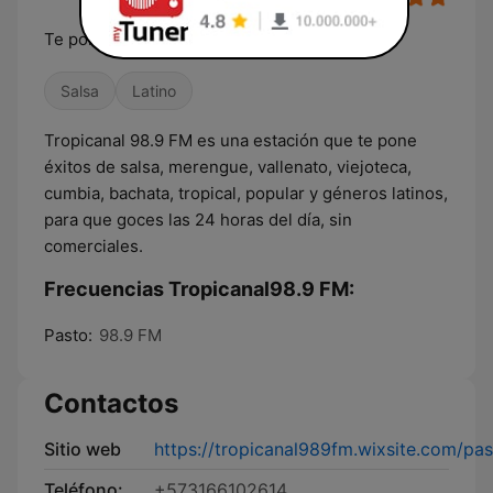
Te pone a bailar!
Salsa
Latino
Tropicanal 98.9 FM es una estación que te pone
éxitos de salsa, merengue, vallenato, viejoteca,
cumbia, bachata, tropical, popular y géneros latinos,
para que goces las 24 horas del día, sin
comerciales.
Frecuencias Tropicanal98.9 FM:
Pasto:
98.9 FM
Contactos
Sitio web
https://tropicanal989fm.wixsite.com/pa
Teléfono:
+573166102614