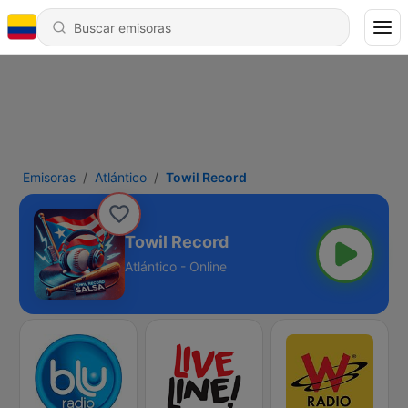
Emisoras
Atlántico
Towil Record
Towil Record
Atlántico - Online