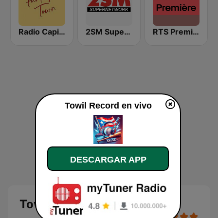
Radio Capital Funky Town
2SM Super Radio
RTS Première
Towil Record en vivo
DESCARGAR APP
Towil Record en vivo