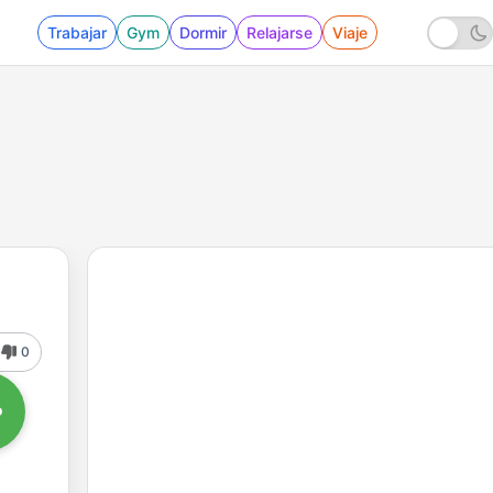
Trabajar
Gym
Dormir
Relajarse
Viaje
0