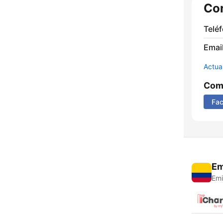
Co
Telé
Email
Actua
Comp
Fa
Em
Emi