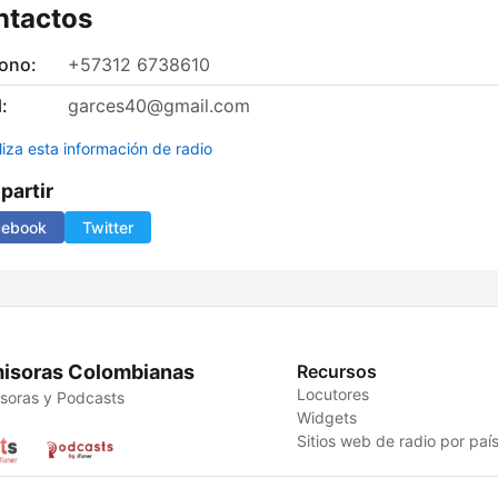
ntactos
fono:
+57312 6738610
:
garces40@gmail.com
liza esta información de radio
artir
cebook
Twitter
isoras Colombianas
Recursos
Locutores
soras y Podcasts
Widgets
Sitios web de radio por paí