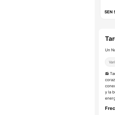
Tar
Un N
Var
📻 Ta
coraz
conec
y la 
energ
Frec