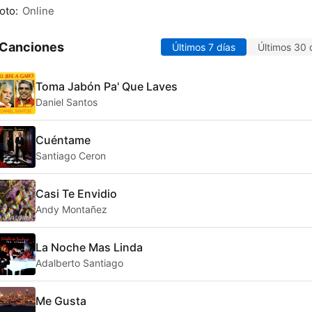
oto:
Online
 Canciones
Últimos 7 días
Últimos 30 
Toma Jabón Pa' Que Laves
Daniel Santos
Cuéntame
Santiago Ceron
Casi Te Envidio
Andy Montañez
La Noche Mas Linda
Adalberto Santiago
Me Gusta