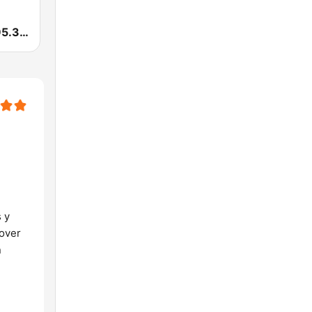
Smooth FM 95.3 Sydney
 y
sover
n