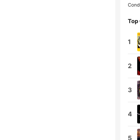
Cond
Top
1
2
3
4
5