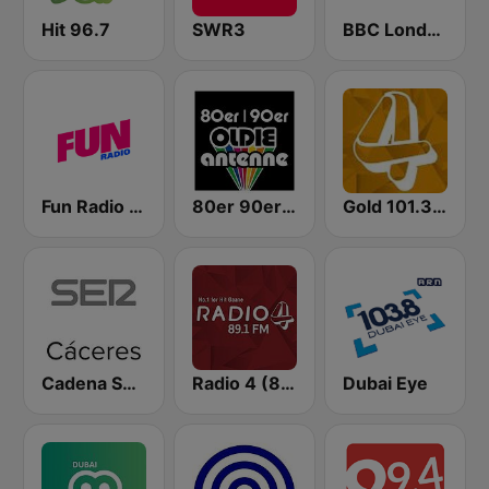
Hit 96.7
SWR3
BBC London
Fun Radio FRANCE
80er 90er OLDIE ANTENNE
Gold 101.3 FM
Cadena SER Cáceres
Radio 4 (89.1)
Dubai Eye