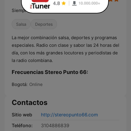
Siempre en tu mente
Salsa
Deportes
La mejor combinación salsa, deportes y programas
especiales. Radio con clase y sabor las 24 horas del
día, con los más grandes locutores y periodistas de
la radio colombiana.
Frecuencias Stereo Punto 66:
Bogotá:
Online
Contactos
Sitio web
http://stereopunto66.com
Teléfono:
3104886839