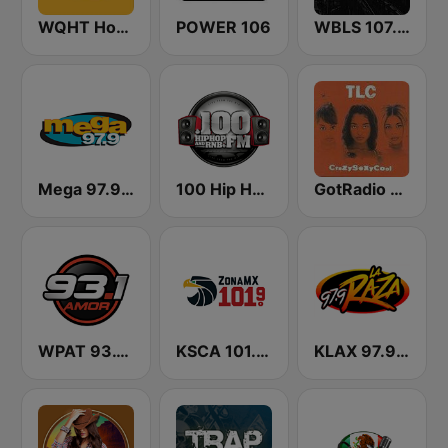
WQHT Hot 97 FM
POWER 106
WBLS 107.5 FM (US Only)
Mega 97.9 FM
100 Hip Hop and RNB FM
GotRadio - Throwback Jamz
WPAT 93.1 Amor FM
KSCA 101.9 Los Angeles FM (US Only)
KLAX 97.9 La Raza FM