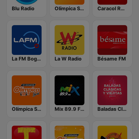
Blu Radio
Olímpica Stereo - Medellín 104.9 FM
Caracol Radio
La FM Bogotá
La W Radio
Bésame FM
Olímpica Stereo Cali 104.5 FM
Mix 89.9 FM Medellin
Baladas Clásicas y Viejitas Radio