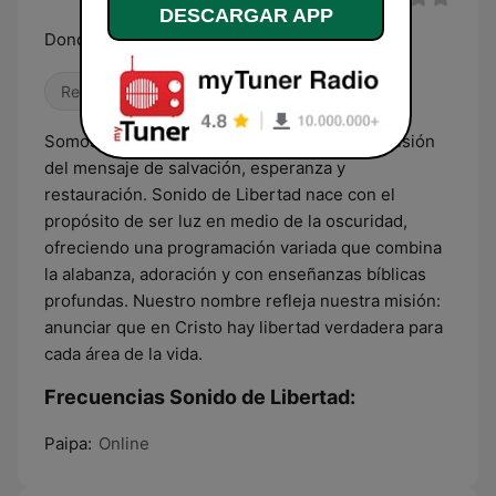
DESCARGAR APP
Donde el Espíritu Santo está, hay libertad
Religioso & Espiritualidad
Somos una emisora comprometida con la difusión
del mensaje de salvación, esperanza y
restauración. Sonido de Libertad nace con el
propósito de ser luz en medio de la oscuridad,
ofreciendo una programación variada que combina
la alabanza, adoración y con enseñanzas bíblicas
profundas. Nuestro nombre refleja nuestra misión:
anunciar que en Cristo hay libertad verdadera para
cada área de la vida.
Frecuencias Sonido de Libertad:
Paipa:
Online