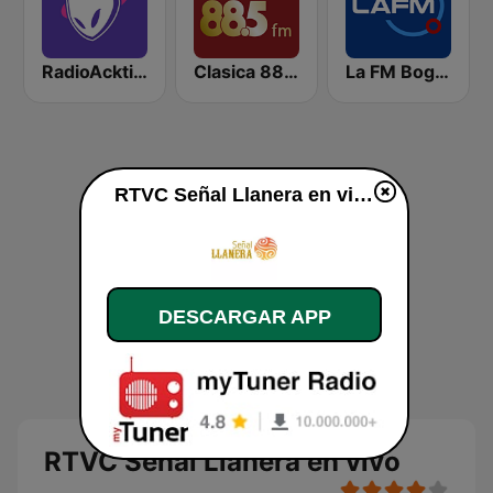
RadioAcktiva Bogotá
Clasica 88.5
La FM Bogotá
RTVC Señal Llanera en vivo
DESCARGAR APP
RTVC Señal Llanera en vivo