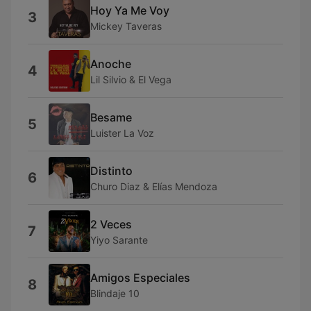
Hoy Ya Me Voy
3
Mickey Taveras
Anoche
4
Lil Silvio & El Vega
Besame
5
Luister La Voz
Distinto
6
Churo Diaz & Elías Mendoza
2 Veces
7
Yiyo Sarante
Amigos Especiales
8
Blindaje 10