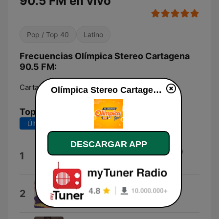
90.5 FM en vivo
Pop / Top 40
Latino
Frecuencias Olímpica Stereo Cartagena
90.5 FM:
Cartagena:
90.5 FM
Olímpica Stereo Cartagena 90.5 FM en vivo
Top Canciones
Últimos 7 días
Últimos 30 días
DESCARGAR APP
Pa Mañana Es Tarde (El Tornillo)
1
Jakobo Fonseca
Me Estoy Enamorando
2
Jerry Rivera