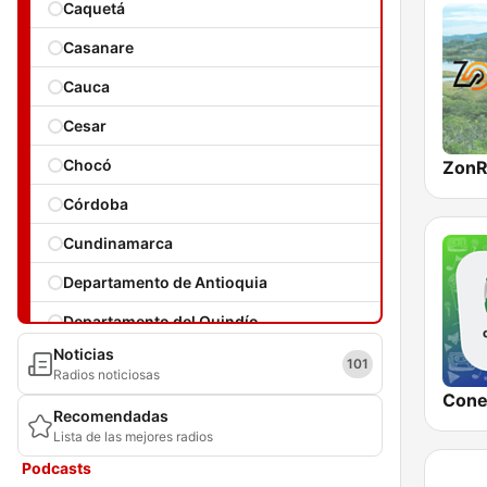
Caquetá
Casanare
Cauca
Cesar
Chocó
ZonR
Córdoba
Cundinamarca
Departamento de Antioquia
Departamento del Quindío
Noticias
Guainía
101
Radios noticiosas
Guaviare
Recomendadas
Lista de las mejores radios
Huila
Podcasts
La Guajira