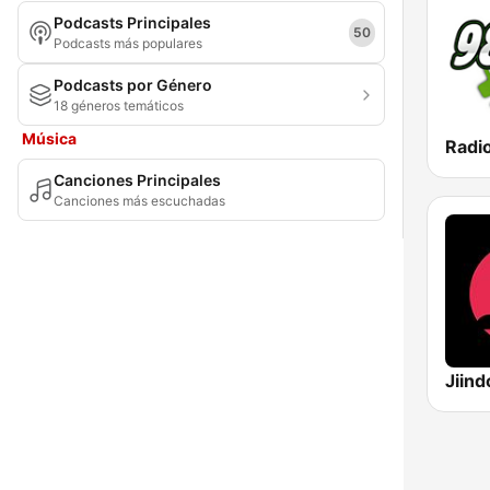
Podcasts Principales
Magdalena
50
Podcasts más populares
Meta
Podcasts por Género
18 géneros temáticos
Nariño
Música
Radi
Norte de Santander
Canciones Principales
Putumayo
Canciones más escuchadas
Risaralda
San Andrés y Providencia
Santander
Sucre
Jiind
Tolima
Valle del Cauca
Vaupés