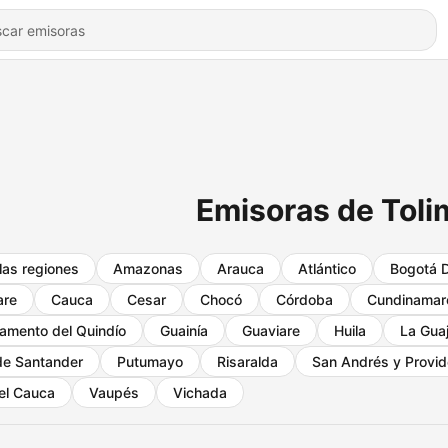
Emisoras de Toli
las regiones
Amazonas
Arauca
Atlántico
Bogotá D
are
Cauca
Cesar
Chocó
Córdoba
Cundinamar
amento del Quindío
Guainía
Guaviare
Huila
La Guaj
de Santander
Putumayo
Risaralda
San Andrés y Provid
del Cauca
Vaupés
Vichada