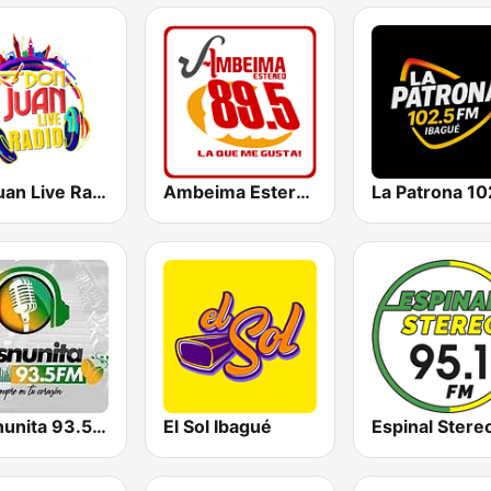
Donjuan Live Radio
Ambeima Estereo
Fresnunita 93.5 F.M
El Sol Ibagué
Espinal Stere