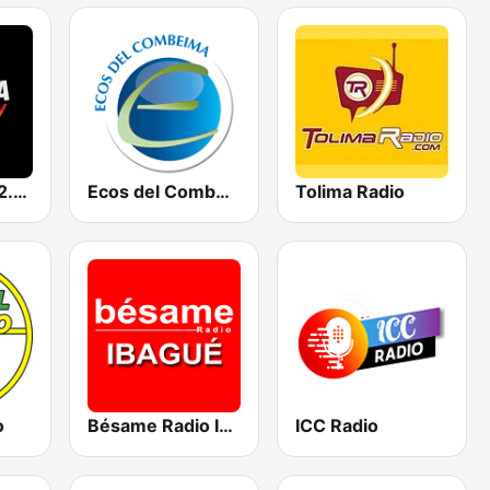
La Patrona 102.5 FM
Ecos del Combeima 790 AM
Tolima Radio
o
Bésame Radio Ibagué
ICC Radio