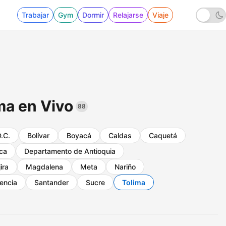
Trabajar
Gym
Dormir
Relajarse
Viaje
ma en Vivo
88
.C.
Bolívar
Boyacá
Caldas
Caquetá
ca
Departamento de Antioquia
ira
Magdalena
Meta
Nariño
encia
Santander
Sucre
Tolima