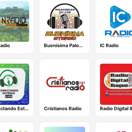
adio
Buenísima Palocabildo 107.3 FM
IC Radio
Conectando Estéreo
Cristianos Radio