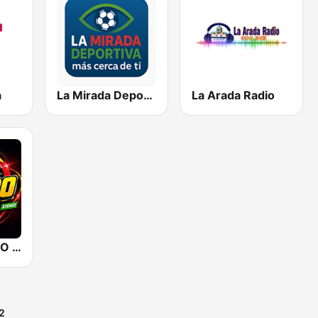
a
La Mirada Deportiva
La Arada Radio
RADIO FANERO STEREO
2