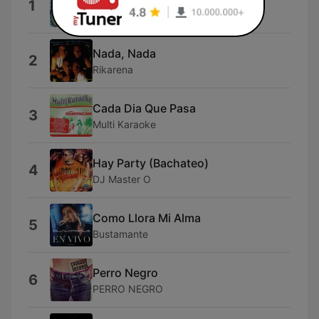
1
Conexión
Nada, Nada
2
Rikarena
Cada Dia Que Pasa
3
Multi Karaoke
Hay Party (Bachateo)
4
DJ Master O
Como Llora Mi Alma
5
Bustamante
Perro Negro
6
PERRO NEGRO