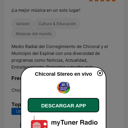
¡La mejor música en un solo lugar!
Variado
Cultura & Educación
Músicas del mundo
Medio Radial del Corregimiento de Chicoral y el
Municipio del Espinal con una diversidad de
programas como Noticias, Actualidad,
Entretenimiento, Deportes y mucho más.
Chicoral Stereo en vivo
Frecuencias Chicoral Stereo:
Chicoral:
Online
Top Canciones
DESCARGAR APP
Últimos 7 días
Últimos 30 días
Como tu no hay dos