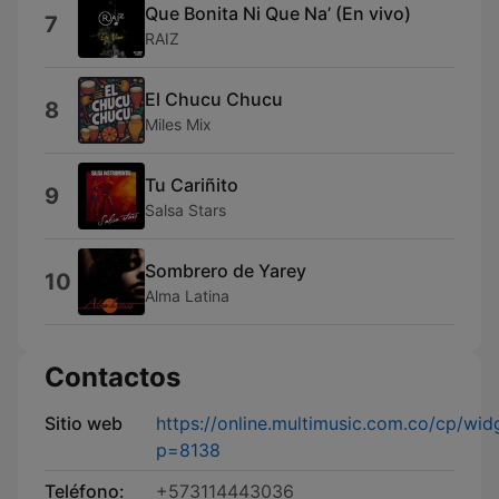
Que Bonita Ni Que Na’ (En vivo)
7
RAIZ
El Chucu Chucu
8
Miles Mix
Tu Cariñito
9
Salsa Stars
Sombrero de Yarey
10
Alma Latina
Contactos
Sitio web
https://online.multimusic.com.co/cp/widg
p=8138
Teléfono:
+573114443036