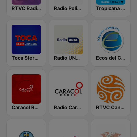
RTVC Radiónica
Radio Policía 92.4 FM
Tropicana Ibagué
Toca Stereo 105.3 FM
Radio UNAL 98.5 FM Bogotá - National University of Colombia - UNIMEDIOS
Ecos del Combeima 790 AM
Caracol Radio - Barranquilla
Radio Caracol 590 AM
RTVC Canal Educativo