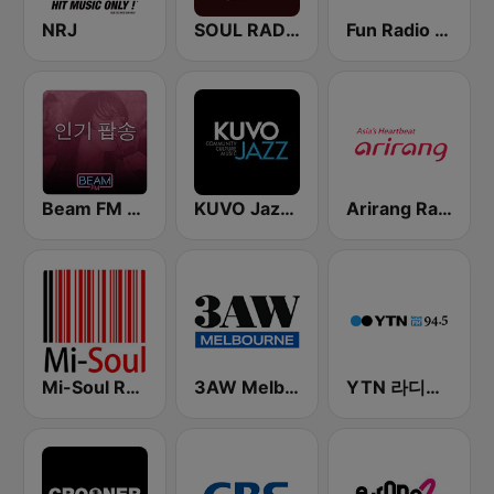
NRJ
SOUL RADIO Only Classic Soul
Fun Radio FRANCE
Beam FM - 취향저격 감각 팝송
KUVO Jazz 89.3 FM
Arirang Radio
Mi-Soul Radio
3AW Melbourne
YTN 라디오 (YTN FM) - 24 Hours News Channel