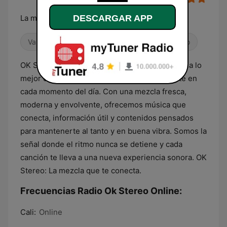
La mezcla que te conecta
DESCARGAR APP
Variado
Dance / EDM
Músicas del mundo
OK Stereo es la emisora crossover que combina lo
mejor de todos los géneros para acompañarte en
cada momento del día. Con una mezcla fresca,
moderna y envolvente, ofrecemos música que
conecta, información útil y contenidos pensados
para mantenerte al tanto y en buena vibra. Somos la
señal donde el ritmo nunca se detiene y cada
canción te lleva a una nueva experiencia sonora. OK
Stereo: La mezcla que te conecta.
Frecuencias Radio Ok Stereo Online:
Cali:
Online