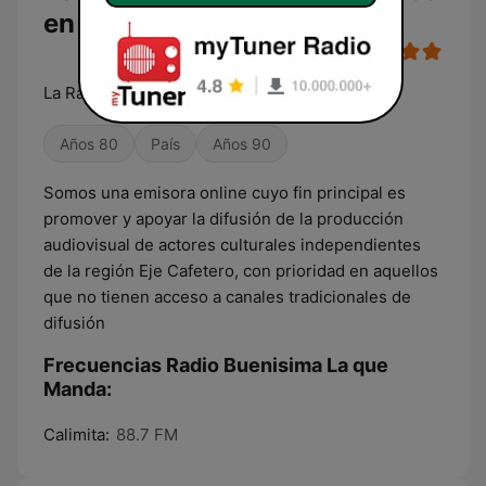
en vivo
La Radio que si suena
Años 80
País
Años 90
Somos una emisora online cuyo fin principal es
promover y apoyar la difusión de la producción
audiovisual de actores culturales independientes
de la región Eje Cafetero, con prioridad en aquellos
que no tienen acceso a canales tradicionales de
difusión
Frecuencias Radio Buenisima La que
Manda:
Calimita:
88.7 FM