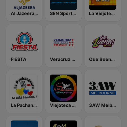
Al Jazeera Arabic (قناة الجزيرة)
SEN Sports 1116 AM
La Viejoteca del Poli
FIESTA
Veracruz Estereo
Que Buena 92.1 FM
La Pachanguera FM
Viejoteca La Santisima
3AW Melbourne