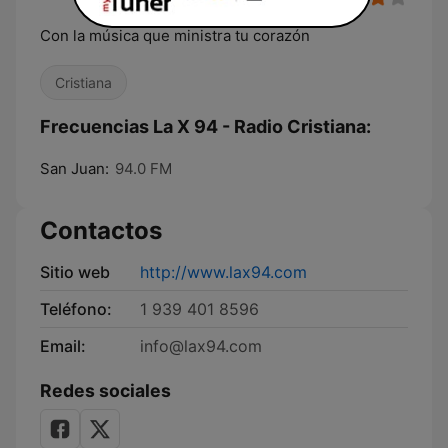
Con la música que ministra tu corazón
Cristiana
Frecuencias La X 94 - Radio Cristiana:
San Juan:
94.0 FM
Contactos
Sitio web
http://www.lax94.com
Teléfono:
1 939 401 8596
Email:
info@lax94.com
Redes sociales