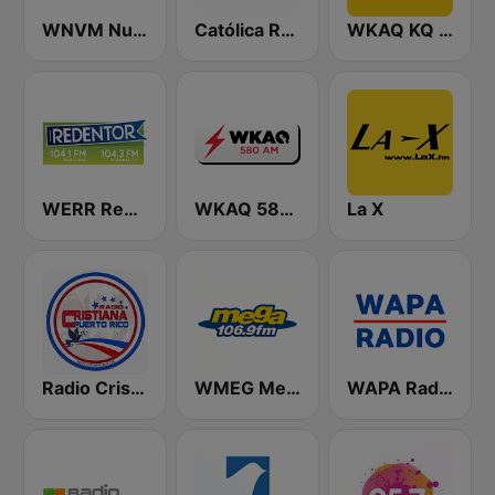
WNVM Nueva Vida 97.7 FM
Católica Radio
WKAQ KQ 105
WERR Redentor 104.1 FM
WKAQ 580 AM
La X
Radio Cristiana Puerto Rico
WMEG Mega 106.9 FM
WAPA Radio