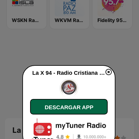
WSKN Radio Isla 1320 AM
WKVM Radio Paz 810 AM
Fidelity 95.7 FM
La X 94 - Radio Cristiana en vivo
DESCARGAR APP
La X 94 - Radio Cristiana