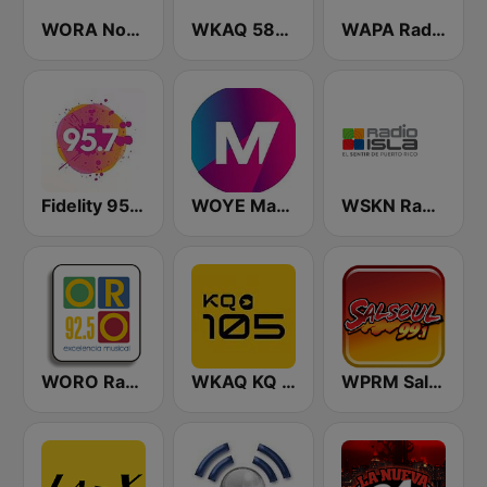
WORA Noti Uno 630 AM
WKAQ 580 AM
WAPA Radio
Fidelity 95.7 FM
WOYE Magic 97.3 FM
WSKN Radio Isla 1320 AM
WORO Radio Oro 92.5 FM
WKAQ KQ 105
WPRM Salsoul 99.1 FM