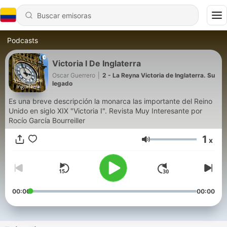
Podcasts
Victoria I De Inglaterra
Oscar Guerrero
|
2 - La Reyna Victoria de Inglaterra. Su
legado
Es una breve descripción la monarca las importante del Reino
Unido en siglo XIX "Victoria I". Revista Muy Interesante por
Rocío García Bourreiller
1
x
Volumen
00:00
00:00