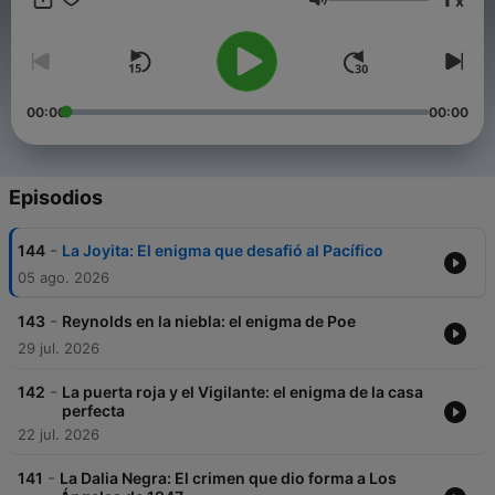
x
pregunta:
Volumen
¿Te atreves a escuchar lo que otros prefieren callar?
00:00
00:00
Episodios
-
144
La Joyita: El enigma que desafió al Pacífico
05 ago. 2026
-
143
Reynolds en la niebla: el enigma de Poe
29 jul. 2026
-
142
La puerta roja y el Vigilante: el enigma de la casa
perfecta
22 jul. 2026
-
141
La Dalia Negra: El crimen que dio forma a Los