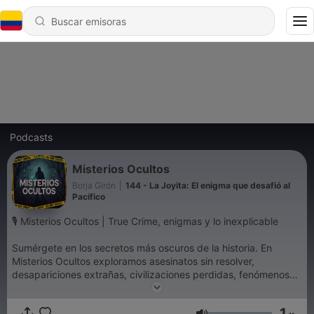
Podcasts
Misterios Ocultos
Borja Girón
|
144 - La Joyita: El enigma que desafió al
Pacífico
🎙️ Misterios Ocultos | True Crime, enigmas y lo inexplicable
Sumérgete en los secretos más oscuros de la historia. En
Misterios Ocultos exploramos asesinatos sin resolver,
desapariciones extrañas, civilizaciones perdidas, fenómenos
paranormales y conspiraciones que desafían toda lógica. Cada
semana, un nuevo caso. Un nuevo misterio. Y una sola
1