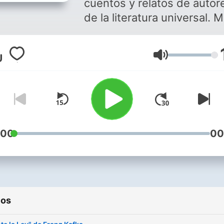
cuentos y relatos de autor
de la literatura universal. M
nombre es Pablo y te invito
sumarte. ¿Tenés 15 minutos?
Volumen
Te cuento un cuento. Seguime
en Instagram:
https://instagram.com/te
¿Me invitas un cafecito?
(Argentina)
https://cafecito.app/podca
:00
00
ios