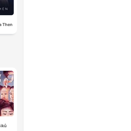
a Then
siků