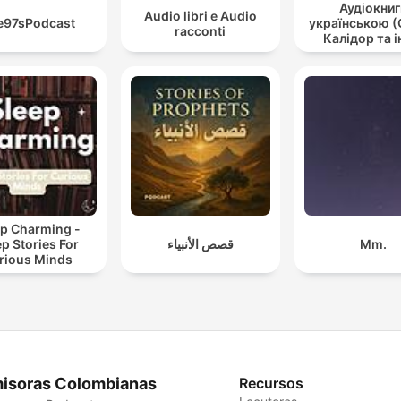
Аудіокниг
Audio libri e Audio
e97sPodcast
українською (
racconti
Калідор та і
ep Charming -
ep Stories For
قصص الأنبياء
Mm.
rious Minds
isoras Colombianas
Recursos