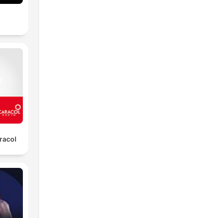
r
racol