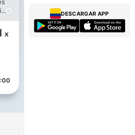
es
i
DESCARGAR APP
 a
1
x
cuentouncuentook
st
:00