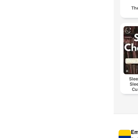
Th
Sle
Sle
Cu
Em