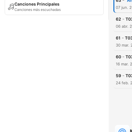
-
63
"An
Canciones Principales
07 jun. 
Canciones más escuchadas
-
62
T03
06 abr. 
-
61
T03
30 mar. 
-
60
T03
16 mar. 
-
59
T03
24 feb. 