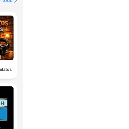
r todo
elatos