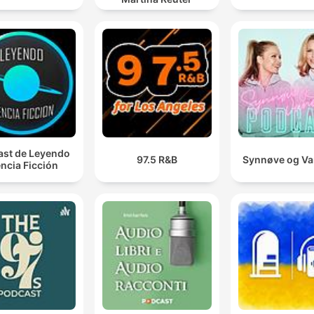
st de Leyendo
97.5 R&B
Synnøve og V
ncia Ficción