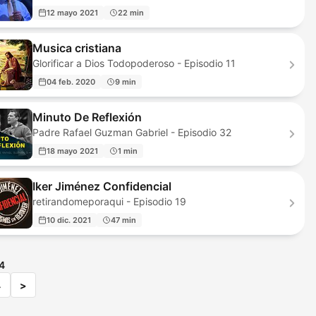
12 mayo 2021
22 min
Musica cristiana
Glorificar a Dios Todopoderoso - Episodio 11
04 feb. 2020
9 min
Minuto De Reflexión
Padre Rafael Guzman Gabriel - Episodio 32
18 mayo 2021
1 min
Iker Jiménez Confidencial
retirandomeporaqui - Episodio 19
10 dic. 2021
47 min
4
4
>