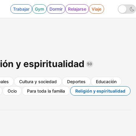
Trabajar
Gym
Dormir
Relajarse
Viaje
ón y espiritualidad
50
eales
Cultura y sociedad
Deportes
Educación
Ocio
Para toda la familia
Religión y espiritualidad