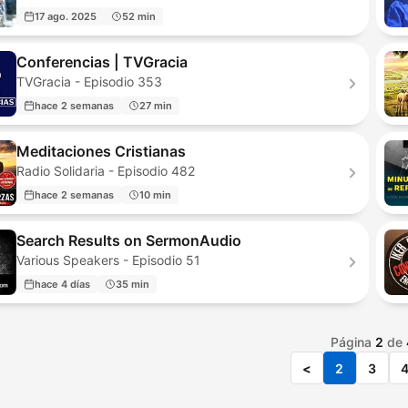
17 ago. 2025
52 min
Conferencias | TVGracia
TVGracia - Episodio 353
hace 2 semanas
27 min
Meditaciones Cristianas
Radio Solidaria - Episodio 482
hace 2 semanas
10 min
Search Results on SermonAudio
Various Speakers - Episodio 51
hace 4 días
35 min
Página
2
de
<
2
3