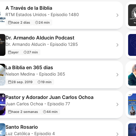
A Través de la Biblia
RTM Estados Unidos - Episodio 1480
hace 2 días
24 min
Dr. Armando Alducin Podcast
Dr. Armando Alducin - Episodio 1285
ayer
27 min
La Biblia en 365 dias
Nelson Medina - Episodio 365
28 sep. 2019
19 min
Pastor y Adorador Juan Carlos Ochoa
Juan Carlos Ochoa - Episodio 77
hace 2 semanas
44 min
Santo Rosario
Luz Católica - Episodio 4