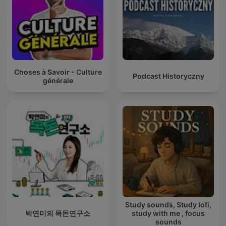
Choses à Savoir - Culture
Podcast Historyczny
générale
Study sounds, Study lofi,
박연미의 목돈연구소
study with me , focus
sounds