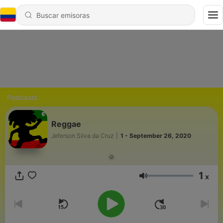
Podcasts
Reggae
Jeferson Silva da Cruz
|
1 - September 26, 2020
🌞
1
x
Volumen