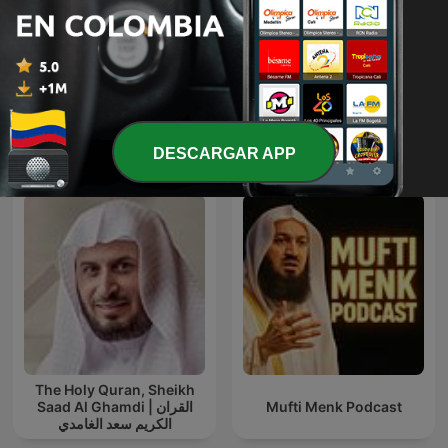
Música Zen para relajarse
Listening Time: English
y meditar || Conecta con
Practice
uno mismo
Más podcasts internacionales de
DESCARGAR APP
Educación
The Holy Quran, Sheikh
Saad Al Ghamdi | القران
Mufti Menk Podcast
الكريم سعد الغامدي