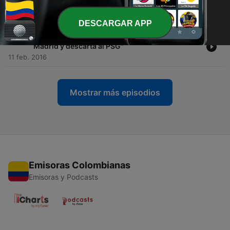
quieren venganza ante el Celta"
12 feb. 2016
DESCARGAR APP
-
1006
Planeta Fútbol: "Eden Hazard elige al Real
Madrid y descarta al PSG"
11 feb. 2016
Mostrar más episodios
Emisoras Colombianas
Emisoras y Podcasts