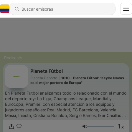
Podcasts
Planeta Fútbol
Planeta Deporte
|
1010 - Planeta Fútbol: "Keylor Navas
es el mejor portero de Europa"
En Planeta Futbol analizamos todo lo relacionado con el mundo
del deporte rey: La Liga, Champions League, Mundial y
Eurocopa, Premier; con especial atencion a los equipos y
jugadores españoles: Real Madrid, FC Barcelona, Valencia,
Messi, Iniesta, Cristiano Ronaldo, Sergio Ramos, Iker Casillas ...
1
x
Volumen