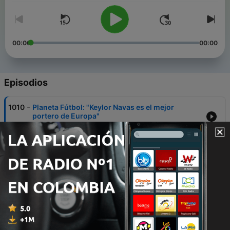
00:00
00:00
Episodios
-
1010
Planeta Fútbol: "Keylor Navas es el mejor
portero de Europa"
17 feb. 2016
-
1009
Planeta Fútbol: "El FC Barcelona se queda sin el
Santiago Bernabéu para la final de Copa"
16 feb. 2016
-
1008
Planeta Fútbol: "Cristiano Ronaldo hace sonreír
al Real Madrid"
15 feb. 2016
-
1007
Planeta Fútbol: "Leo Messi y el Barcelona